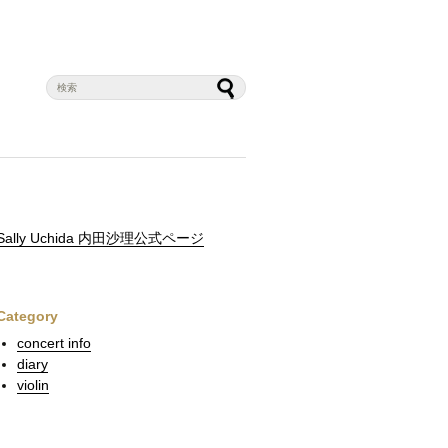
Sally Uchida 内田沙理公式ページ
Category
concert info
diary
violin