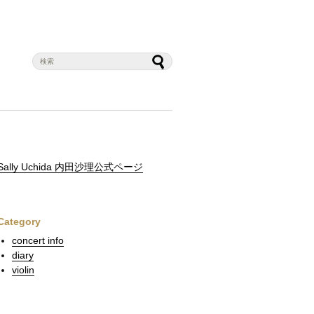
Sally Uchida 内田沙理公式ページ
Category
concert info
diary
violin