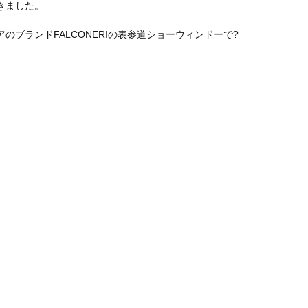
きました。
のブランドFALCONERIの表参道ショーウィンドーで?