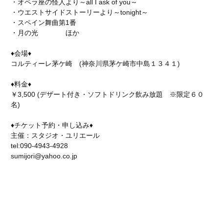
・オペラ座の怪人より～all I ask of you～
・ウエストサイドストーリーより～tonight～
・スペイン舞曲第1番
・月の光 ほか
♦会場♦
コルティーレ茅ケ崎 (神奈川県茅ケ崎市中島１３４１)
♦料金♦
￥3,500 (デザート付き・ソフトドリンク飲み放題 ※限定６０
名)
♦チケット予約・申し込み♦
主催：スタジオ・ユリエール
tel:090-4943‐4928
sumijori@yahoo.co.jp