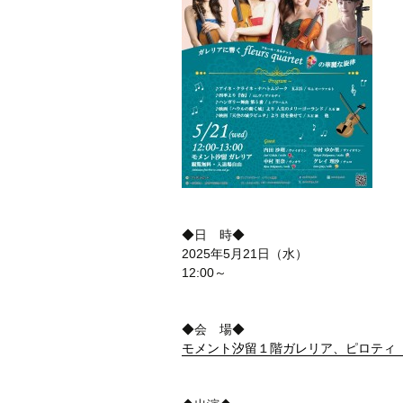
◆日 時◆
2025年5月21日（水）
12:00～
◆会 場◆
モメント汐留１階ガレリア、ピロティ（港