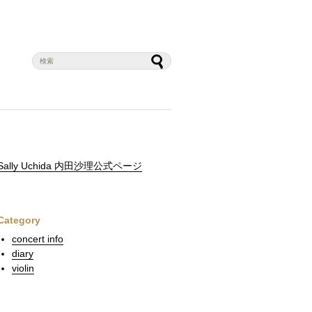
Sally Uchida 内田沙理公式ページ
Category
concert info
diary
violin