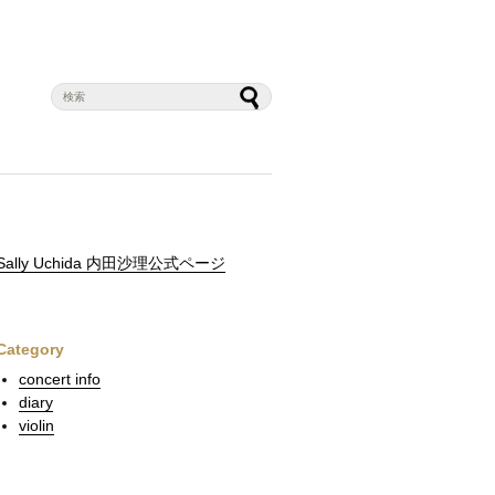
Sally Uchida 内田沙理公式ページ
Category
concert info
diary
violin