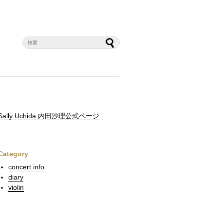
Sally Uchida 内田沙理公式ページ
Category
concert info
diary
violin