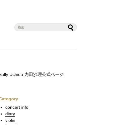
Sally Uchida 内田沙理公式ページ
Category
concert info
diary
violin