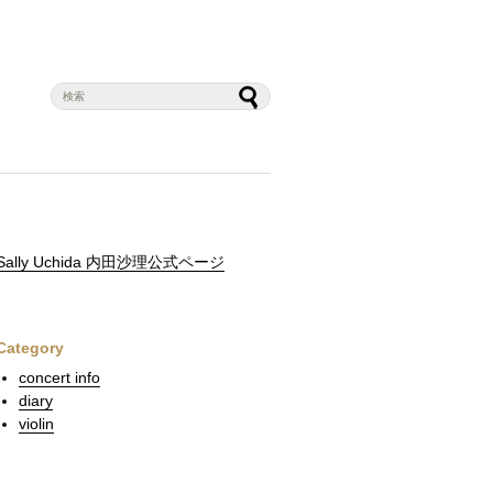
Sally Uchida 内田沙理公式ページ
Category
concert info
diary
violin