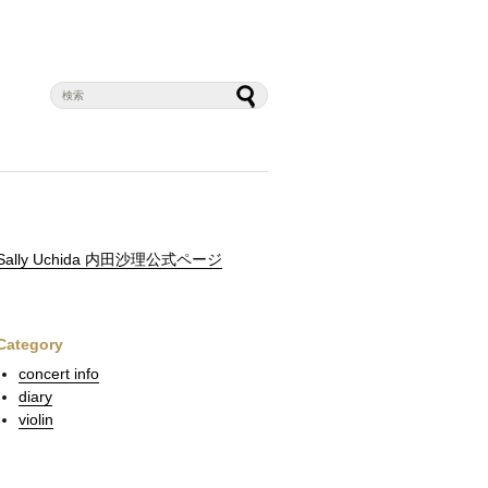
Sally Uchida 内田沙理公式ページ
Category
concert info
diary
violin